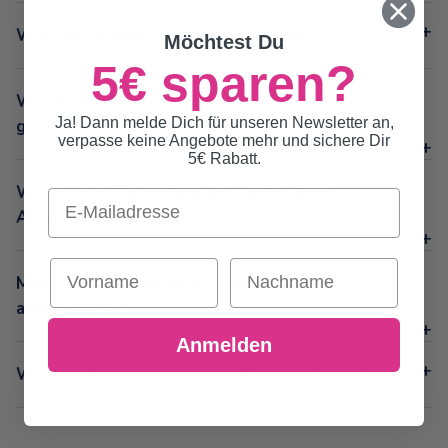
Wie viel Wasser passt in die Kanne?
Möchtest Du
5€ sparen?
Woran erkenne ich, wann das Granulat
Ja! Dann melde Dich für unseren Newsletter an,
gewechselt werden soll?
verpasse keine Angebote mehr und sichere Dir
5€ Rabatt.
Was ist das Besondere am Deckel beim
Email
Ausgießen?
Vorname
Nachname
Muss ich die komplette Filterkartusche
austauschen?
Anmelden
Welche Maße hat die Pure & Serve Kanne?