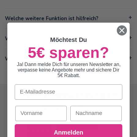
Welche weitere Funktion ist hilfreich?
Welche Maße sind angegeben?
Möchtest Du
5€ sparen?
Was sollte ich sonst noch wissen?
Ja! Dann melde Dich für unseren Newsletter an,
verpasse keine Angebote mehr und sichere Dir
5€ Rabatt.
Email
Kundenbewertungen
5.00 von 5
Vorname
Nachname
Basierend auf 1 Bewertung
1
Anmelden
0