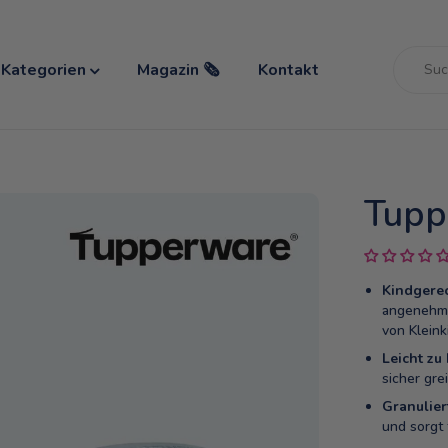
Kategorien
Magazin 🗞️
Kontakt
Tupp
Kindgerec
angenehm i
von Kleink
Leicht zu 
sicher gre
Granuliert
und sorgt 