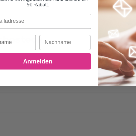
5€ Rabatt.
rbesteck
ame
Nachname
Anmelden