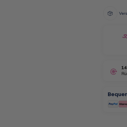
Vers
ie bleibt: Auf Tupperware® setzt man
Von
nübergreifend – warum nicht auch du?
Lan
14
Rü
Bequem