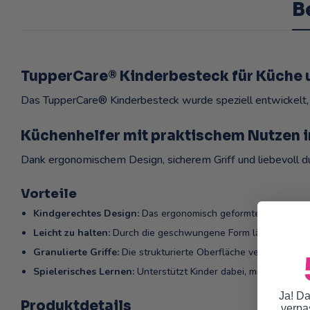
B
TupperCare® Kinderbesteck für Küche 
Das TupperCare® Kinderbesteck wurde speziell entwickelt,
Küchenhelfer mit praktischem Nutzen i
Dank ergonomischem Design, sicherem Griff und liebevoll du
Vorteile
Kindgerechtes Design:
Das ergonomisch geformte Besteck lieg
Leicht zu halten:
Durch die geschwungene Form lässt sich das B
Granulierte Griffe:
Die strukturierte Oberfläche verhindert da
Spielerisches Lernen:
Unterstützt Kinder dabei, mit Spaß und
Ja! Da
Produktdetails
verpa