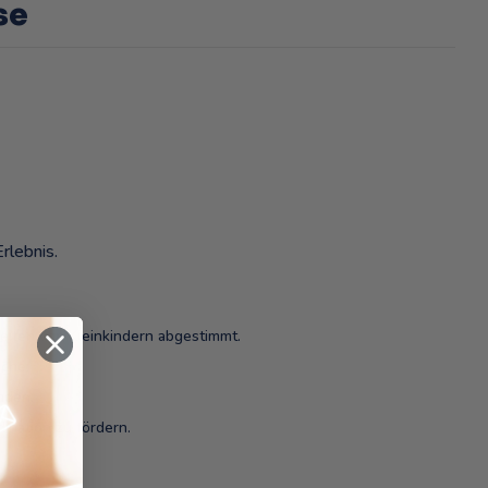
se
rlebnis.
eiten von Kleinkindern abgestimmt.
uche.
nden.
ination zu fördern.