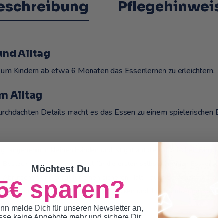
eschreibung
Pflegehinwei
und Alltag
 um Kindern ab etwa 6 Monaten das Essenlernen zu erleichtern.
m Alltag
rchdachten Details macht es das Essen zu einem spielerischen E
t angenehm in kleinen Händen und ist gut auf die motorischen Fähigk
esteck sicher greifen – ideal für die ersten selbstständigen Essvers
Möchtest Du
s Abrutschen und sorgt für einen sicheren Halt – auch bei feuchten Hä
5€ sparen?
 Motivation neue Lebensmittel zu entdecken und ihre Hand-Auge-Koord
nn melde Dich für unseren Newsletter an,
sse keine Angebote mehr und sichere Dir