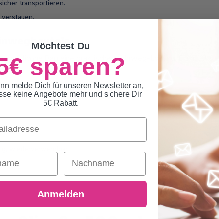
icher transportieren.
h verstauen.
Einwegbeuteln
Möchtest Du
5€ sparen?
imate Silicone Bag eine praktische Mehrweg-Lösung. Du nutzt s
nn melde Dich für unseren Newsletter an,
sse keine Angebote mehr und sichere Dir
5€ Rabatt.
ndig, wiederverwendbar
ame
Nachname
Anmelden