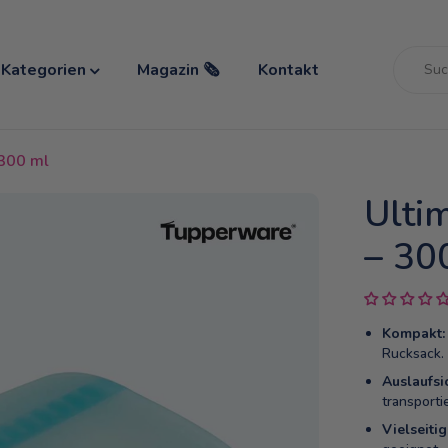
Kategorien
Magazin 🗞️
Kontakt
 300 ml
Ulti
– 30
Kompakt:
Rucksack.
Auslaufsi
transporti
Vielseitig