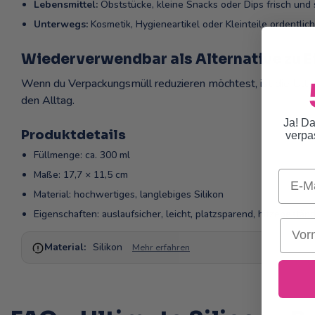
Lebensmittel:
Obststücke, kleine Snacks oder Dips frisch und s
Unterwegs:
Kosmetik, Hygieneartikel oder Kleinteile ordentlic
Wiederverwendbar als Alternative zu 
Wenn du Verpackungsmüll reduzieren möchtest, ist die Ult
den Alltag.
Ja! Da
Produktdetails
verpa
Füllmenge: ca. 300 ml
Email
Maße: 17,7 × 11,5 cm
Material: hochwertiges, langlebiges Silikon
Eigenschaften: auslaufsicher, leicht, platzsparend, hitzebestä
Vorn
Material:
Silikon
Mehr erfahren