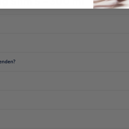
ag Slim S – 300 ml
wenden?