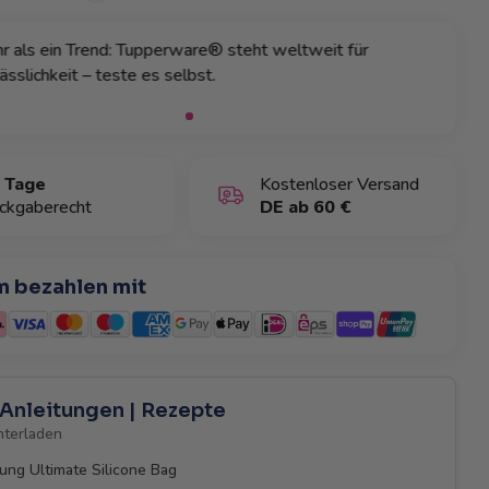
ährt in Millionen Küchen: Mit Tupperware® machst du
ts falsch – probier’s aus.
 Tage
Kostenloser Versand
ckgaberecht
DE ab 60 €
 bezahlen mit
| Anleitungen | Rezepte
nterladen
ung Ultimate Silicone Bag