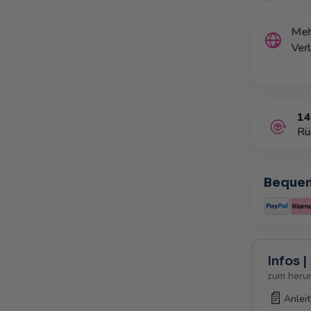
n Trend: Tupperware® steht weltweit für
Bew
eit – teste es selbst.
nich
14
Rü
Bequem
Infos 
zum heru
📄
Anleit