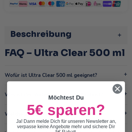
Beschreibung
FAQ – Ultra Clear 500 ml
Wofür ist Ultra Clear 500 ml geeignet?
Was ist der Vorteil von Stilvoll & robust?
Möchtest Du
5€ sparen?
Welche weitere Funktion ist hilfreich?
Ja! Dann melde Dich für unseren Newsletter an,
verpasse keine Angebote mehr und sichere Dir
5€ Rabatt.